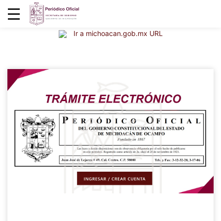
Ir a michoacan.gob.mx URL