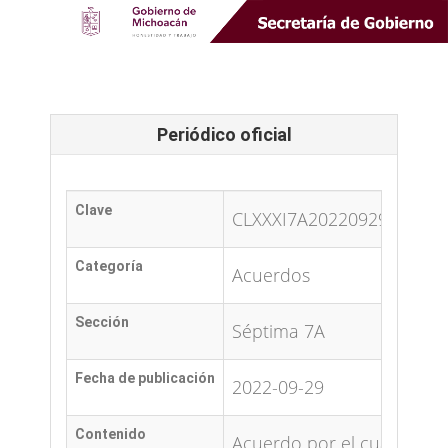
Periódico oficial
Clave
CLXXXI7A20220929
Categoría
Acuerdos
Sección
Séptima 7A
Fecha de publicación
2022-09-29
Contenido
Acuerdo por el cual se au